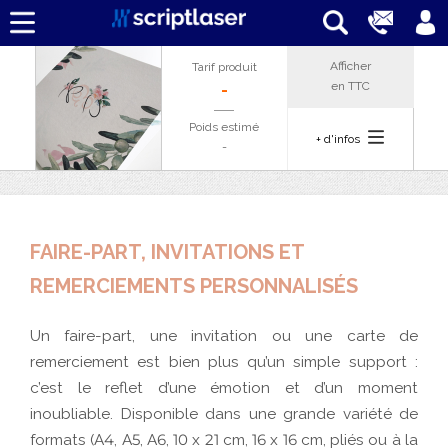
Afficher
Tarif produit
en
TTC
-
Poids estimé
+ d'infos
-