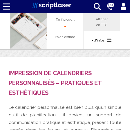
Afficher
Tarif produit
en
TTC
-
Poids estimé
+ d'infos
-