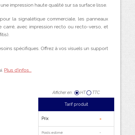
Afficher en :
HT
TTC
Tarif produit
-
Prix
Poids estimé
-