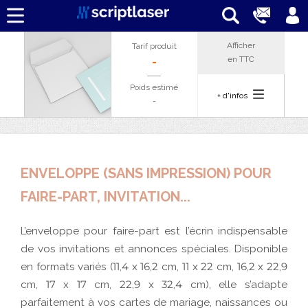
Afficher
Tarif produit
en
TTC
-
Poids estimé
+ d'infos
-