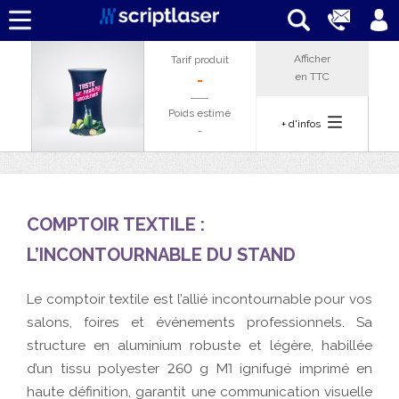
Afficher
Tarif produit
en
TTC
-
Poids estimé
+ d'infos
-