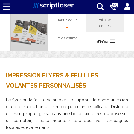
Afficher
Tarif produit
en
TTC
-
Poids estimé
+ d'infos
-