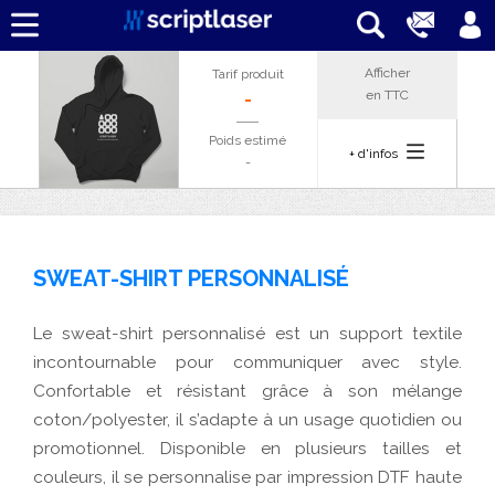
Afficher
Tarif produit
en
TTC
-
Poids estimé
+ d'infos
-