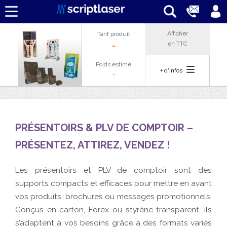
Afficher
Tarif produit
en
TTC
-
Poids estimé
+ d'infos
-