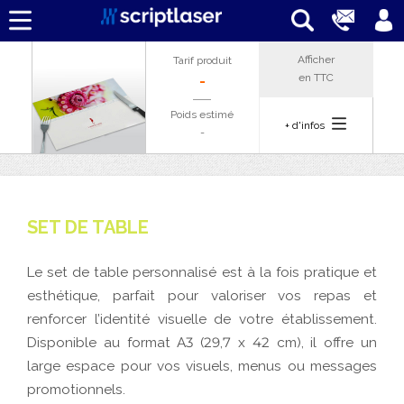
Afficher
Tarif produit
en
TTC
-
Poids estimé
+ d'infos
-