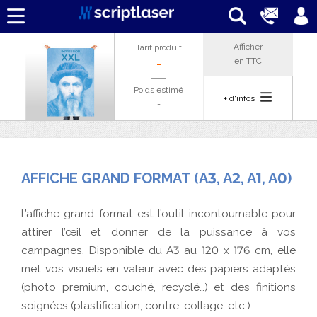
Afficher
Tarif produit
en
TTC
-
Poids estimé
+ d'infos
-